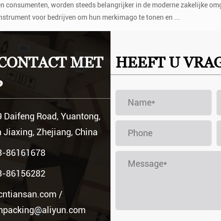
uchtvaartmaatschappijen op subtiele wijze hun mer...
jven helpen hun merkimago en concurrentievermogen op
CONTACT MET
HEEFT U VRA
nstrument voor bedrijven om hun merkimago te tonen en ...
t in de vrachtruimte van vliegtuigen
P
eid en stabiliteit ervan houden rechtstre...
 Daifeng Road, Yuantong,
 Jiaxing, Zhejiang, China
3-86161678
3-86156282
cntiansan.com
/
anpacking@aliyun.com