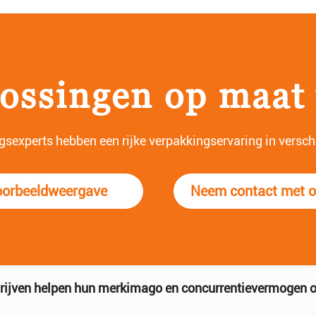
ossingen op maat
experts hebben een rijke verpakkingservaring in verschil
orbeeldweergave
Neem contact met o
gvuldig