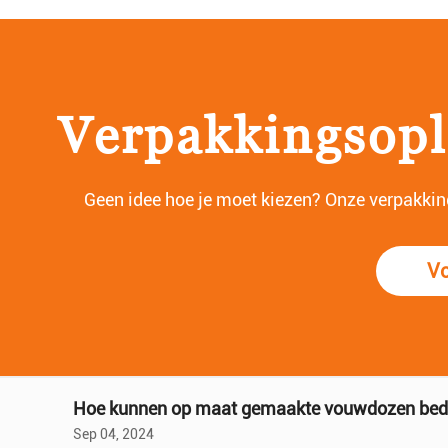
Verpakkingsopl
Geen idee hoe je moet kiezen? Onze verpakkings
Vo
Sep 12, 2024
Bij het opbouwen van merken voor luchtvaartmaatschappijen placemats van luchtvaartmaatschappijen , een ogenschijnlijk klein detail, speelt feitelijk een cruciale rol. Door zor