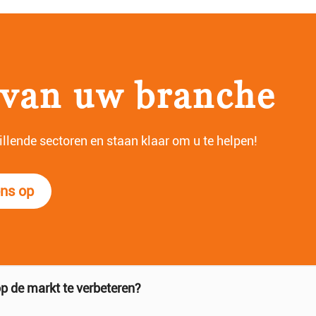
 van uw branche
lende sectoren en staan ​​klaar om u te helpen!
ns op
Hoe gebruiken luchtvaartmaatschappijen merklogo's, kleuren en patronen op placemats van luchtvaartmaatschappijen om het merkimago en de identiteit te versterken?