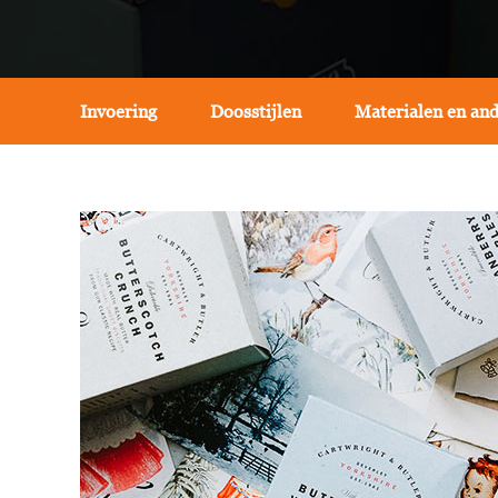
Invoering
Doosstijlen
Materialen en and