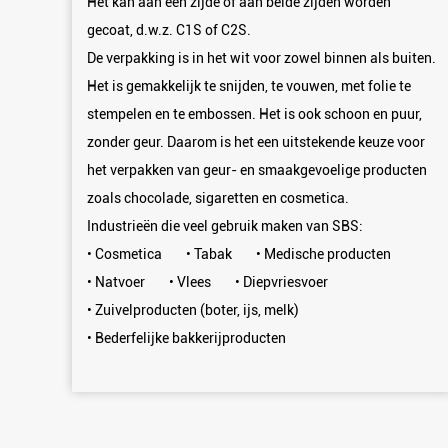
Het kan aan één zijde of aan beide zijden worden
gecoat, d.w.z. C1S of C2S.
De verpakking is in het wit voor zowel binnen als buiten.
Het is gemakkelijk te snijden, te vouwen, met folie te
stempelen en te embossen. Het is ook schoon en puur,
zonder geur. Daarom is het een uitstekende keuze voor
het verpakken van geur- en smaakgevoelige producten
zoals chocolade, sigaretten en cosmetica.
Industrieën die veel gebruik maken van SBS:
• Cosmetica • Tabak • Medische producten
• Natvoer • Vlees • Diepvriesvoer
• Zuivelproducten (boter, ijs, melk)
• Bederfelijke bakkerijproducten